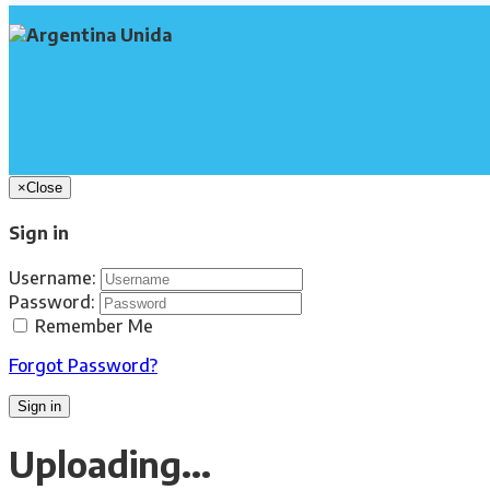
×
Close
Sign in
Username:
Password:
Remember Me
Forgot Password?
Sign in
Uploading...